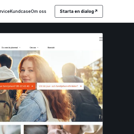
rvice
Kundcase
Om oss
Starta en dialog
↗