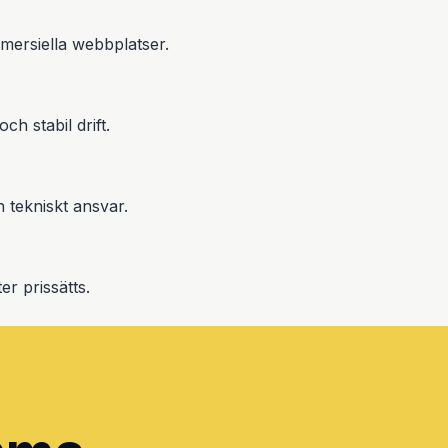
mersiella webbplatser.
h stabil drift.
h tekniskt ansvar.
er prissätts.