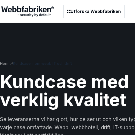
Utforska Webbfabriken
Hem
Kundcase inom webb IT och drift
Kund
case
med
verklig kvalitet
Se leveranserna vi har gjort, hur de ser ut och vilken t
varje case omfattade. Webb, webbhotell, drift, IT-suppor