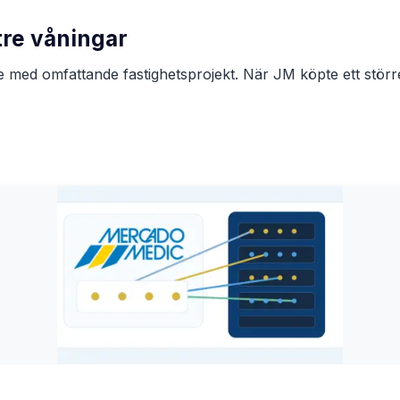
tre våningar
Utbildning och kontorsmil
re med omfattande fastighetsprojekt. När JM köpte ett stö