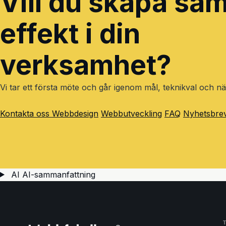
Vill du skapa s
effekt i din
verksamhet?
Vi tar ett första möte och går igenom mål, teknikval och nä
Kontakta oss
Webbdesign
Webbutveckling
FAQ
Nyhetsbre
AI
AI-sammanfattning