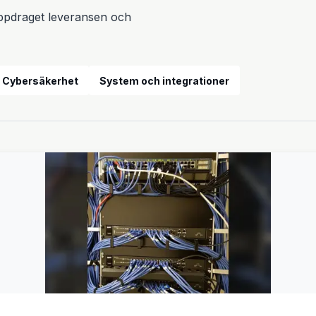
 uppdraget leveransen och
Design och tillverkning
Cybersäkerhet
System och integrationer