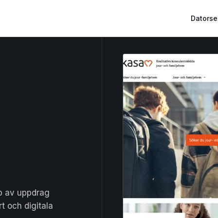
Datorse
yp av uppdrag
t och digitala