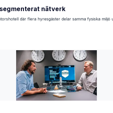
 segmenterat nätverk
orshotell där flera hyresgäster delar samma fysiska miljö ut