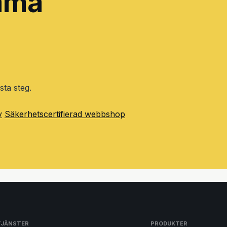
amma
sta steg.
v
Säkerhetscertifierad webbshop
TJÄNSTER
PRODUKTER