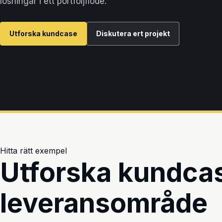
lösningar i ett portföljflöde.
Utforska kundcase
Diskutera ert projekt
Hitta rätt exempel
Utforska kundcas
leveransområde