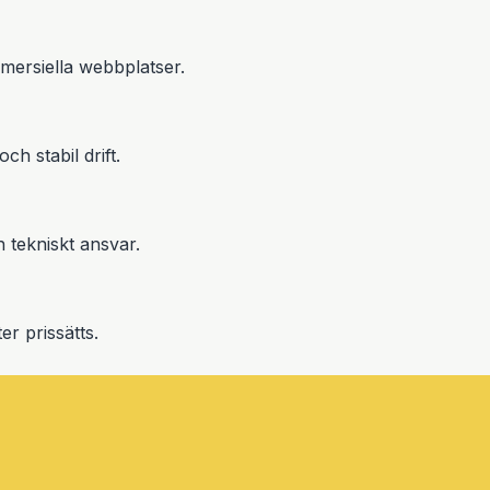
mersiella webbplatser.
h stabil drift.
h tekniskt ansvar.
er prissätts.