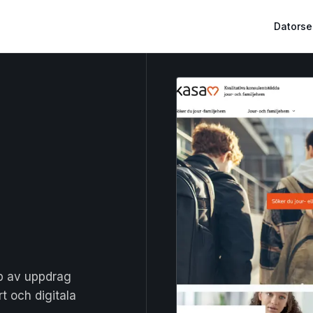
Datorse
yp av uppdrag
t och digitala