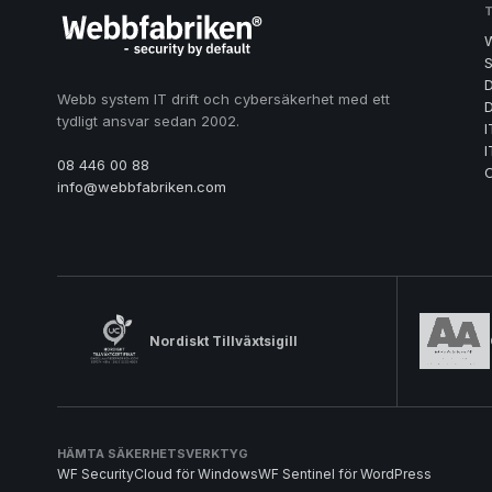
S
D
Webb system IT drift och cybersäkerhet med ett
D
tydligt ansvar sedan 2002.
I
I
08 446 00 88
info@webbfabriken.com
Nordiskt Tillväxtsigill
HÄMTA SÄKERHETSVERKTYG
WF SecurityCloud för Windows
WF Sentinel för WordPress