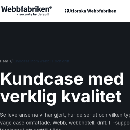
Utforska Webbfabriken
Hem
Kundcase inom webb IT och drift
Kund
case
med
verklig kvalitet
Se leveranserna vi har gjort, hur de ser ut och vilken t
varje case omfattade. Webb, webbhotell, drift, IT-suppor