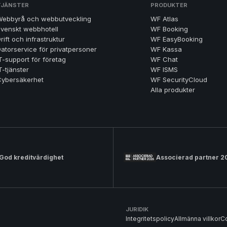
TJÄNSTER
PRODUKTER
Webbyrå och webbutveckling
WF Atlas
venskt webbhotell
WF Booking
rift och infrastruktur
WF EasyBooking
atorservice för privatpersoner
WF Kassa
T-support för företag
WF Chat
T-tjänster
WF ISMS
Cybersäkerhet
WF SecurityCloud
Alla produkter
God kreditvärdighet
Associerad partner 2
JURIDIK
Integritetspolicy
Allmänna villkor
C