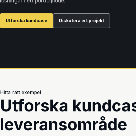
lösningar i ett portföljflöde.
Utforska kundcase
Diskutera ert projekt
Hitta rätt exempel
Utforska kundcas
leveransområde