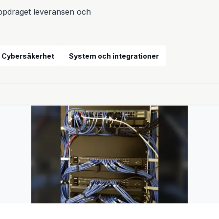
 uppdraget leveransen och
Design och tillverkning
Cybersäkerhet
System och integrationer