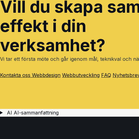
Vill du skapa s
effekt i din
verksamhet?
Vi tar ett första möte och går igenom mål, teknikval och nä
Kontakta oss
Webbdesign
Webbutveckling
FAQ
Nyhetsbre
AI
AI-sammanfattning