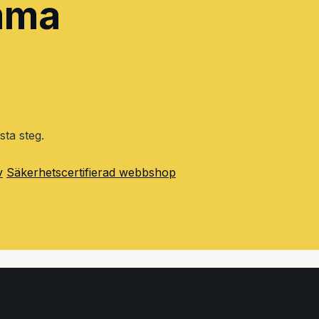
amma
sta steg.
v
Säkerhetscertifierad webbshop