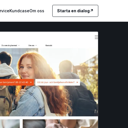
rvice
Kundcase
Om oss
Starta en dialog
↗