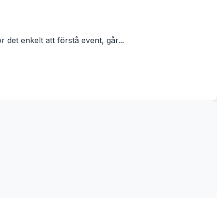
jö
t enkelt att förstå event, går...