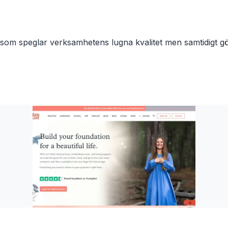
Utbildning och kontorsmil
 speglar verksamhetens lugna kvalitet men samtidigt gör de