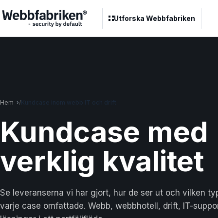
Utforska Webbfabriken
Hem
Kundcase inom webb IT och drift
Kund
case
med
verklig kvalitet
Se leveranserna vi har gjort, hur de ser ut och vilken t
varje case omfattade. Webb, webbhotell, drift, IT-suppor