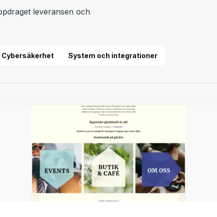
 uppdraget leveransen och
Design och tillverkning
Cybersäkerhet
System och integrationer