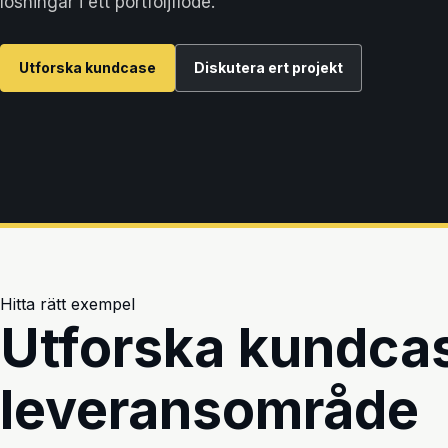
lösningar i ett portföljflöde.
Utforska kundcase
Diskutera ert projekt
Hitta rätt exempel
Utforska kundcas
leveransområde