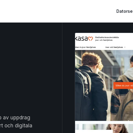
Datorse
yp av uppdrag
t och digitala