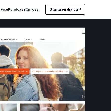
rvice
Kundcase
Om oss
Starta en dialog
↗