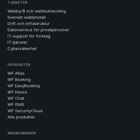
TJÄNSTER
Webbyrå och webbutveckling
Svenskt webbhotell
Drift och infrastruktur
Datorservice för privatpersoner
IT-support för företag
IT-tjänster
Cybersäkerhet
PRODUKTER
WF Atlas
WF Booking
WF EasyBooking
WF Kassa
WF Chat
WF ISMS
WF SecurityCloud
Alla produkter
WEBBFABRIKEN