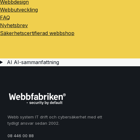
Webbdesign
Webbutveckling
FAQ
Nyhetsbrev
Säkerhetscertifierad webbshop
AI
AI-sammanfattning
Webb system IT drift och cybersäkerhet med ett
tydligt ansvar sedan 2002.
08 446 00 88