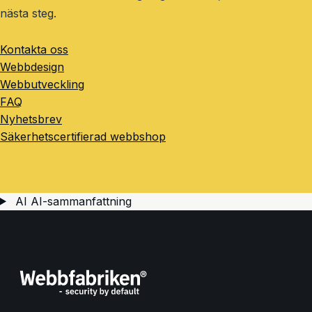
nästa steg.
Kontakta oss
Webbdesign
Webbutveckling
FAQ
Nyhetsbrev
Säkerhetscertifierad webbshop
AI
AI-sammanfattning