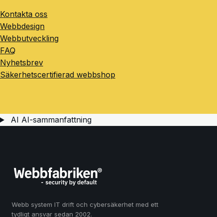
Kontakta oss
Webbdesign
Webbutveckling
FAQ
Nyhetsbrev
Säkerhetscertifierad webbshop
AI
AI-sammanfattning
Webb system IT drift och cybersäkerhet med ett
tydligt ansvar sedan 2002.