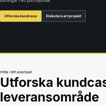
lösningar i ett portföljflöde.
Utforska kundcase
Diskutera ert projekt
Hitta rätt exempel
Utforska kundcas
leveransområde