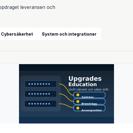
 uppdraget leveransen och
Design och tillverkning
Cybersäkerhet
System och integrationer