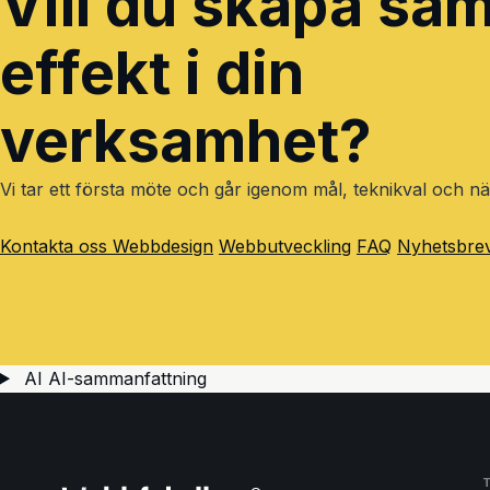
Vill du skapa s
effekt i din
verksamhet?
Vi tar ett första möte och går igenom mål, teknikval och nä
Kontakta oss
Webbdesign
Webbutveckling
FAQ
Nyhetsbre
AI
AI-sammanfattning