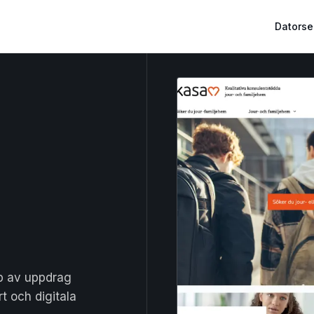
Datorse
yp av uppdrag
t och digitala