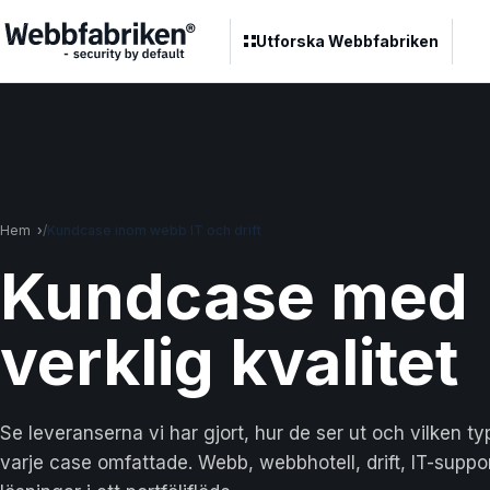
Utforska Webbfabriken
Hem
Kundcase inom webb IT och drift
Kund
case
med
verklig kvalitet
Se leveranserna vi har gjort, hur de ser ut och vilken t
varje case omfattade. Webb, webbhotell, drift, IT-suppor