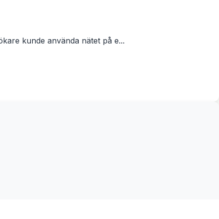
jö
ökare kunde använda nätet på e...