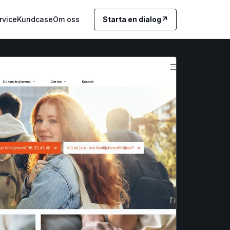
rvice
Kundcase
Om oss
Starta en dialog
↗