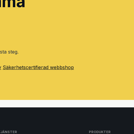
amma
sta steg.
v
Säkerhetscertifierad webbshop
TJÄNSTER
PRODUKTER