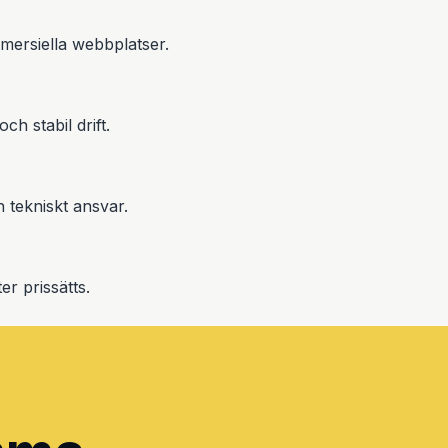
mersiella webbplatser.
h stabil drift.
h tekniskt ansvar.
er prissätts.