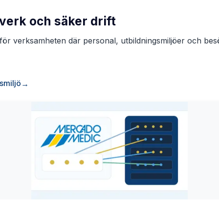
erk och säker drift
Utbildning och kontorsmil
för verksamheten där personal, utbildningsmiljöer och bes
smiljö