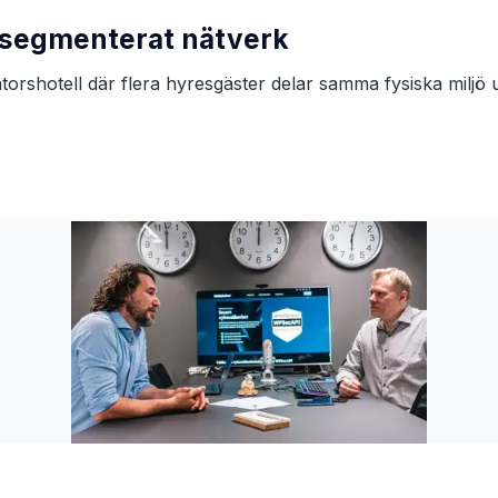
 segmenterat nätverk
orshotell där flera hyresgäster delar samma fysiska miljö ut