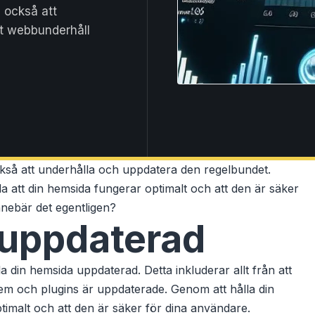
 också att
gt webbunderhåll
ckså att underhålla och uppdatera den regelbundet.
a att din hemsida fungerar optimalt och att den är säker
nnebär det egentligen?
 uppdaterad
a din hemsida uppdaterad. Detta inkluderar allt från att
system och plugins är uppdaterade. Genom att hålla din
timalt och att den är säker för dina användare.