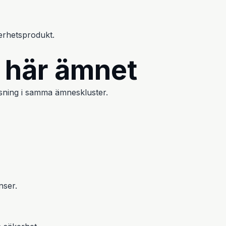
erhetsprodukt.
t här ämnet
 läsning i samma ämneskluster.
nser.