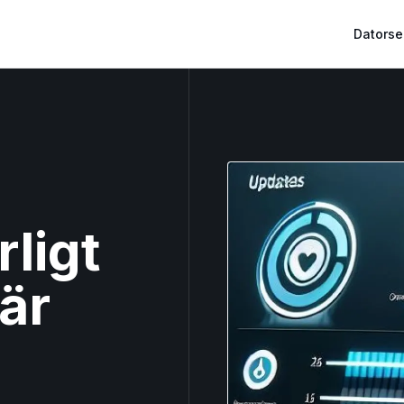
Datorse
ligt
är