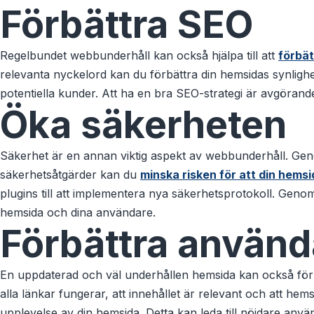
Förbättra SEO
Regelbundet webbunderhåll kan också hjälpa till att
förbät
relevanta nyckelord kan du förbättra din hemsidas synlighet 
potentiella kunder. Att ha en bra SEO-strategi är avgörande
Öka säkerheten
Säkerhet är en annan viktig aspekt av webbunderhåll. Ge
säkerhetsåtgärder kan du
minska risken för att din hemsi
plugins till att implementera nya säkerhetsprotokoll. Geno
hemsida och dina användare.
Förbättra använd
En uppdaterad och väl underhållen hemsida kan också förb
alla länkar fungerar, att innehållet är relevant och att h
upplevelse av din hemsida. Detta kan leda till nöjdare an