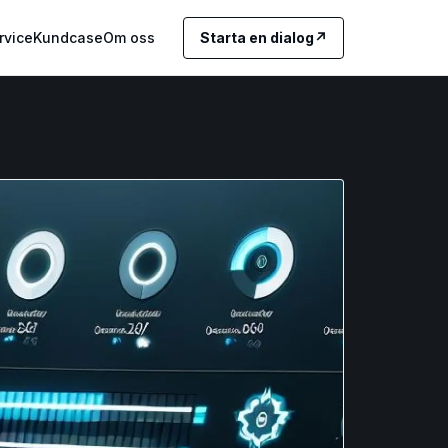
rvice
Kundcase
Om oss
Starta en dialog
↗