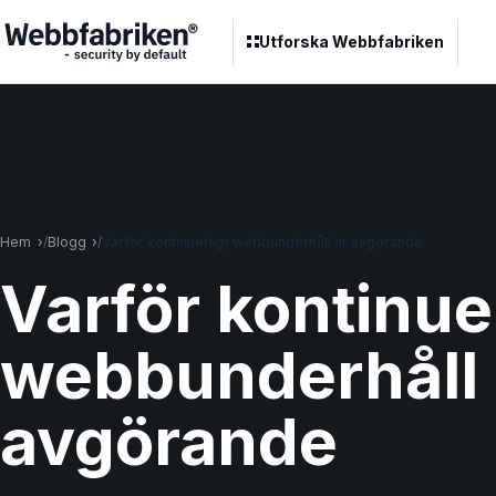
Utforska Webbfabriken
Hem
Blogg
Varför kontinuerligt webbunderhåll är avgörande
Varför kontinuer
webbunderhåll 
avgörande