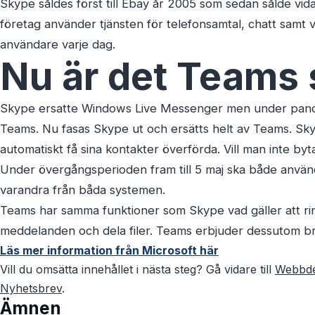
Skype såldes först till Ebay år 2005 som sedan sålde vida
företag använder tjänsten för telefonsamtal, chatt samt
användare varje dag.
Nu är det Teams 
Skype ersatte Windows Live Messenger men under pandemi
Teams. Nu fasas Skype ut och ersätts helt av Teams. Sky
automatiskt få sina kontakter överförda. Vill man inte byt
Under övergångsperioden fram till 5 maj ska både anvä
varandra från båda systemen.
Teams har samma funktioner som Skype vad gäller att ring
meddelanden och dela filer. Teams erbjuder dessutom bra
Läs mer information från Microsoft här
Vill du omsätta innehållet i nästa steg? Gå vidare till
Webbde
Nyhetsbrev
.
Ämnen