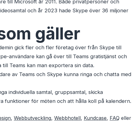
re till Microsoft år 2011. Både privatpersoner och
 videosamtal och år 2023 hade Skype över 36 miljoner
som gäller
n gick fler och fler företag över från Skype till
pe-användare kan gå över till Teams gratistjänst och
a till Teams kan man exportera sin data.
ndare av Teams och Skype kunna ringa och chatta med
a individuella samtal, gruppsamtal, skicka
 funktioner för möten och att hålla koll på kalendern.
sign
,
Webbutveckling
,
Webbhotell
,
Kundcase
,
FAQ
eller