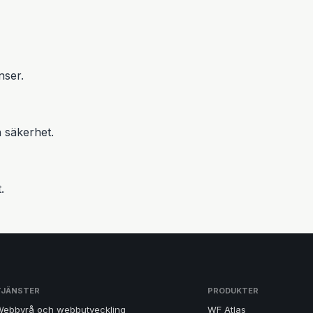
nser.
 säkerhet.
.
TJÄNSTER
PRODUKTER
Webbyrå och webbutveckling
WF Atlas