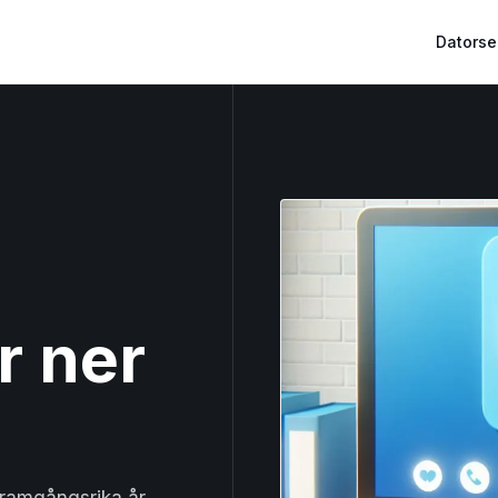
Datorse
r ner
framgångsrika år