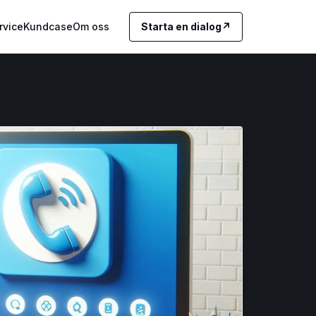
rvice
Kundcase
Om oss
Starta en dialog
↗