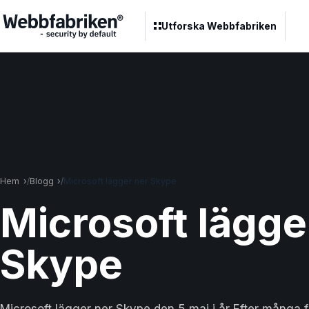
Utforska Webbfabriken
Hem
Blogg
Microsoft lägger ner Skype
Microsoft lägge
Skype
Microsoft lägger ner Skype den 5 maj i år Efter många 