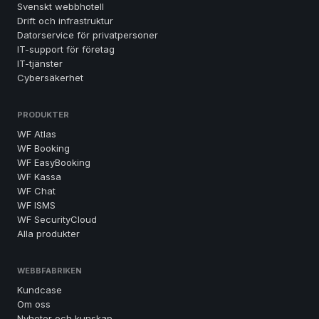
Svenskt webbhotell
Drift och infrastruktur
Datorservice för privatpersoner
IT-support för företag
IT-tjänster
Cybersäkerhet
PRODUKTER
WF Atlas
WF Booking
WF EasyBooking
WF Kassa
WF Chat
WF ISMS
WF SecurityCloud
Alla produkter
WEBBFABRIKEN
Kundcase
Om oss
Nyheter och kunskap