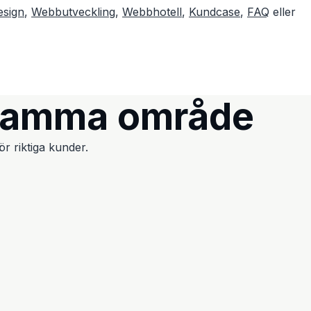
sign
,
Webbutveckling
,
Webbhotell
,
Kundcase
,
FAQ
eller
samma område
r riktiga kunder.