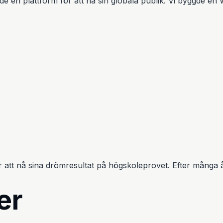
 en plattform för att nå sin globala publik. Vi byggde en
 att nå sina drömresultat på högskoleprovet. Efter många å
er