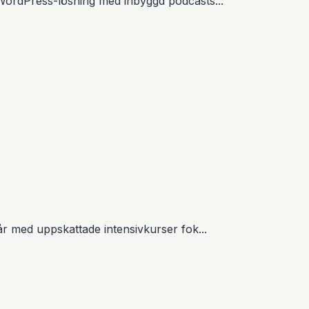
 WordPress-lösning med inbyggd podcasts...
r med uppskattade intensivkurser fok...