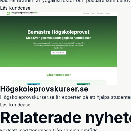
Rachel Brathen är yogainstruktör och poddare som behövde
Läs kundcase
Högskoleprovskurser.se
Högskoleprovskurser.se är experter på att hjälpa studenter
Läs kundcase
Relaterade nyhet
Fortsätt med fler inlägg från samma område.