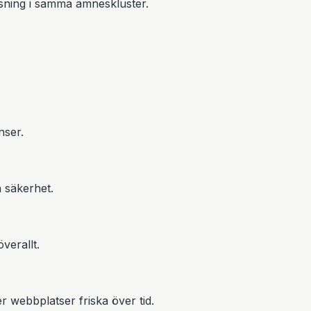
 läsning i samma ämneskluster.
nser.
 säkerhet.
verallt.
 webbplatser friska över tid.