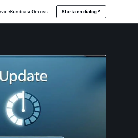
rvice
Kundcase
Om oss
Starta en dialog
↗