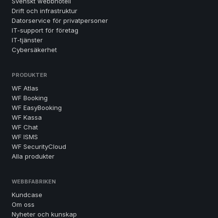
Svenskt webbhotell
Drift och infrastruktur
Datorservice för privatpersoner
IT-support för företag
IT-tjänster
Cybersäkerhet
PRODUKTER
WF Atlas
WF Booking
WF EasyBooking
WF Kassa
WF Chat
WF ISMS
WF SecurityCloud
Alla produkter
WEBBFABRIKEN
Kundcase
Om oss
Nyheter och kunskap