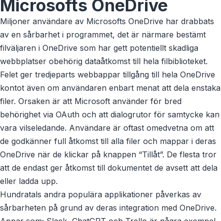
Microsofts OneDrive
Miljoner användare av Microsofts OneDrive har drabbats
av en sårbarhet i programmet, det är närmare bestämt
filväljaren i OneDrive som har gett potentiellt skadliga
webbplatser obehörig dataåtkomst till hela filbiblioteket.
Felet ger tredjeparts webbappar tillgång till hela OneDrive
kontot även om användaren enbart menat att dela enstaka
filer. Orsaken är att Microsoft använder för bred
behörighet via OAuth och att dialogrutor för samtycke kan
vara vilseledande. Användare är oftast omedvetna om att
de godkänner full åtkomst till alla filer och mappar i deras
OneDrive när de klickar på knappen “Tillåt”. De flesta tror
att de endast ger åtkomst till dokumentet de avsett att dela
eller ladda upp.
Hundratals andra populära applikationer påverkas av
sårbarheten på grund av deras integration med OneDrive.