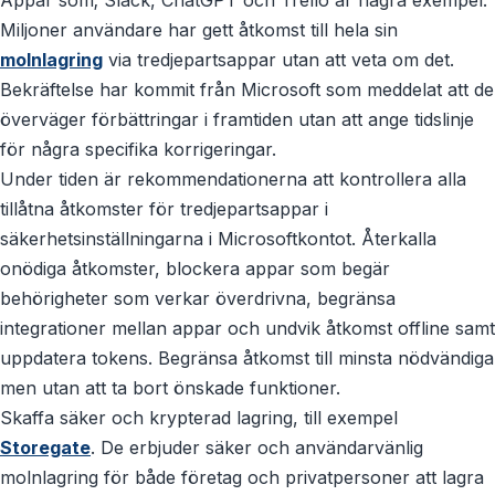
Appar som; Slack, ChatGPT och Trello är några exempel.
Miljoner användare har gett åtkomst till hela sin
molnlagring
via tredjepartsappar utan att veta om det.
Bekräftelse har kommit från Microsoft som meddelat att de
överväger förbättringar i framtiden utan att ange tidslinje
för några specifika korrigeringar.
Under tiden är rekommendationerna att kontrollera alla
tillåtna åtkomster för tredjepartsappar i
säkerhetsinställningarna i Microsoftkontot. Återkalla
onödiga åtkomster, blockera appar som begär
behörigheter som verkar överdrivna, begränsa
integrationer mellan appar och undvik åtkomst offline samt
uppdatera tokens. Begränsa åtkomst till minsta nödvändiga
men utan att ta bort önskade funktioner.
Skaffa säker och krypterad lagring, till exempel
Storegate
. De erbjuder säker och användarvänlig
molnlagring för både företag och privatpersoner att lagra