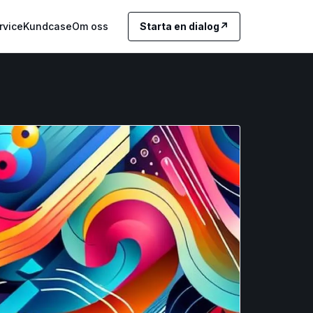
rvice
Kundcase
Om oss
Starta en dialog
↗