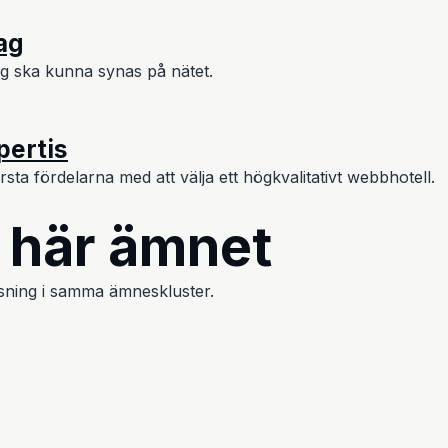
tag
ag ska kunna synas på nätet.
pertis
örsta fördelarna med att välja ett högkvalitativt webbhotell.
t här ämnet
 läsning i samma ämneskluster.