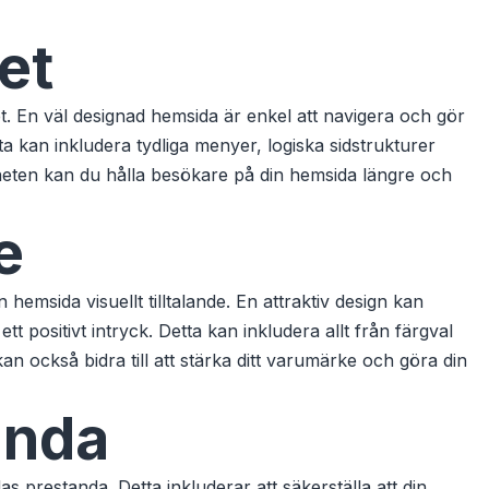
et
 En väl designad hemsida är enkel att navigera och gör
tta kan inkludera tydliga menyer, logiska sidstrukturer
gheten kan du hålla besökare på din hemsida längre och
e
emsida visuellt tilltalande. En attraktiv design kan
 positivt intryck. Detta kan inkludera allt från färgval
 kan också bidra till att stärka ditt varumärke och göra din
anda
prestanda. Detta inkluderar att säkerställa att din