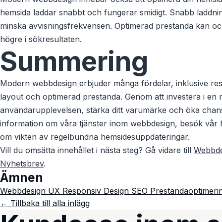
hemsida laddar snabbt och fungerar smidigt. Snabb laddnin
minska avvisningsfrekvensen. Optimerad prestanda kan ock
högre i sökresultaten.
Summering
Modern webbdesign erbjuder många fördelar, inklusive respo
layout och optimerad prestanda. Genom att investera i en 
användarupplevelsen, stärka ditt varumärke och öka chans
information om våra tjänster inom webbdesign, besök vår
om vikten av regelbundna hemsidesuppdateringar.
Vill du omsätta innehållet i nästa steg? Gå vidare till
Webbde
Nyhetsbrev
.
Ämnen
Webbdesign
UX
Responsiv Design
SEO
Prestandaoptimeri
← Tillbaka till alla inlägg