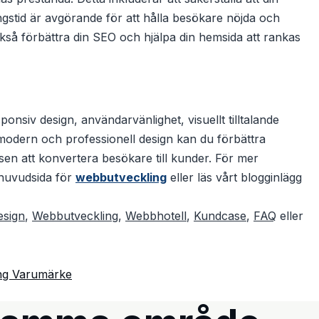
gstid är avgörande för att hålla besökare nöjda och
så förbättra din SEO och hjälpa din hemsida att rankas
nsiv design, användarvänlighet, visuellt tilltalande
modern och professionell design kan du förbättra
en att konvertera besökare till kunder. För mer
 huvudsida för
webbutveckling
eller läs vårt blogginlägg
sign
,
Webbutveckling
,
Webbhotell
,
Kundcase
,
FAQ
eller
ng
Varumärke