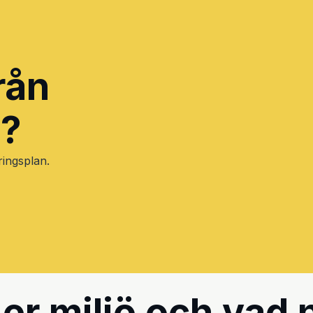
från
l?
ringsplan.
er miljö och vad ni