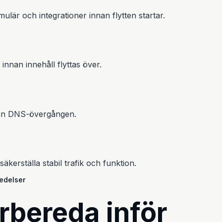
lär och integrationer innan flytten startar.
nnan innehåll flyttas över.
nnan DNS-övergången.
kerställa stabil trafik och funktion.
edelser
rbereda inför