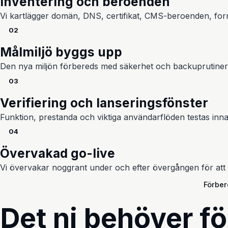
Inventering och beroenden
Vi kartlägger domän, DNS, certifikat, CMS-beroenden, formu
02
Målmiljö byggs upp
Den nya miljön förbereds med säkerhet och backuprutiner i
03
Verifiering och lanseringsfönster
Funktion, prestanda och viktiga användarflöden testas i
04
Övervakad go-live
Vi övervakar noggrant under och efter övergången för att sä
Förber
Det ni behöver fö