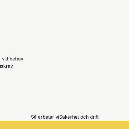
r vid behov
ngskrav
Så arbetar vi
Säkerhet och drift