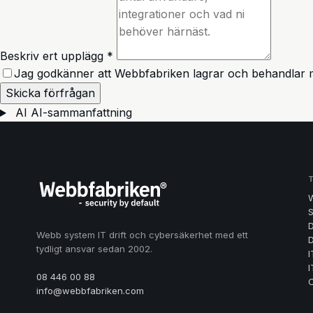
Beskriv ert upplägg *
Jag godkänner att Webbfabriken lagrar och behandlar m
Skicka förfrågan
AI
AI-sammanfattning
S
D
Webb system IT drift och cybersäkerhet med ett
D
tydligt ansvar sedan 2002.
I
I
08 446 00 88
info@webbfabriken.com