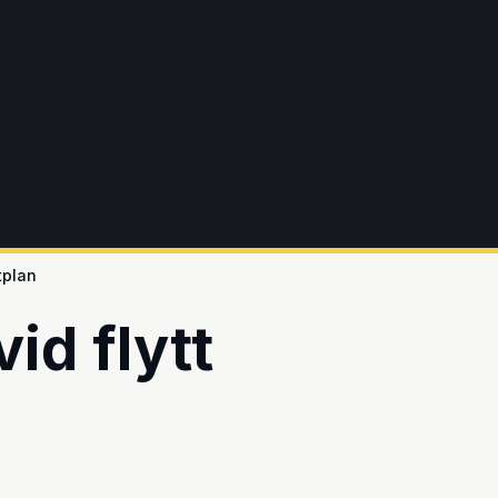
tplan
id flytt