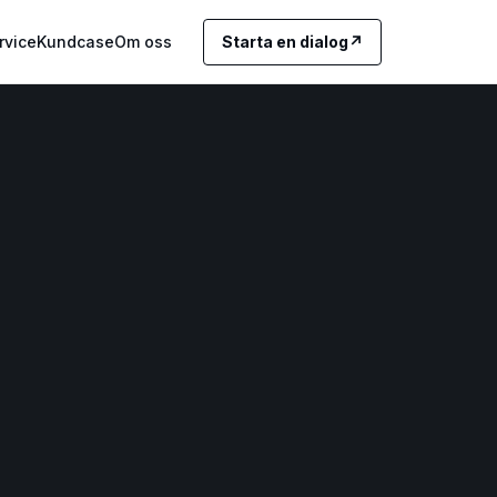
rvice
Kundcase
Om oss
Starta en dialog
↗