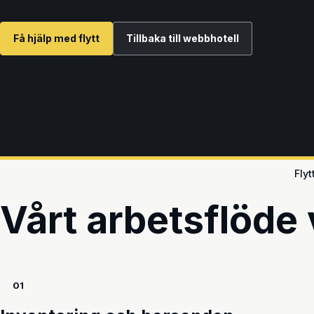
Få hjälp med flytt
Tillbaka till webbhotell
Flyt
Vårt arbetsflöde v
01