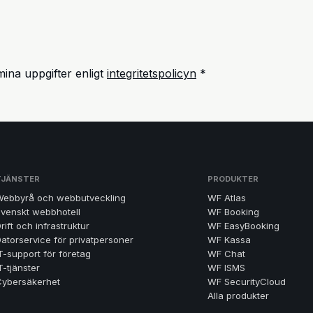
ina uppgifter enligt
integritetspolicyn
*
TJÄNSTER
PRODUKTER
Webbyrå och webbutveckling
WF Atlas
venskt webbhotell
WF Booking
rift och infrastruktur
WF EasyBooking
atorservice för privatpersoner
WF Kassa
T-support för företag
WF Chat
T-tjänster
WF ISMS
Cybersäkerhet
WF SecurityCloud
Alla produkter