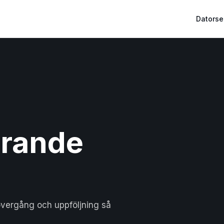
Datorse
arande
 övergång och uppföljning så