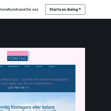
rvice
Kundcase
Om oss
Starta en dialog
↗