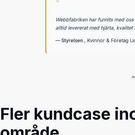
"
Webbfabriken har funnits med oss i 
alltid levererat med hjärta, kvalite
— Styrelsen
, Kvinnor & Företag Li
←
Fler kundcase i
område