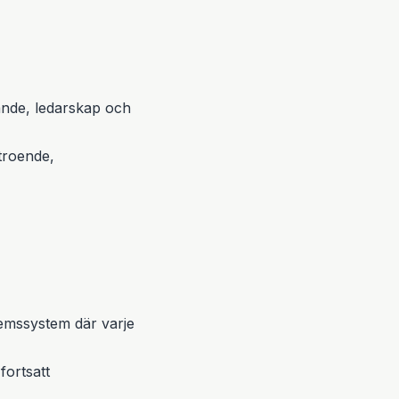
gande, ledarskap och
rtroende,
lemssystem där varje
fortsatt