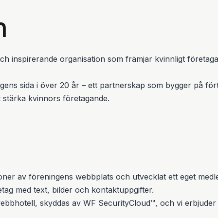
n
och inspirerande organisation som främjar kvinnligt företa
ngens sida i över 20 år – ett partnerskap som bygger på fö
stärka kvinnors företagande.
sioner av föreningens webbplats och utvecklat ett eget med
tag med text, bilder och kontaktuppgifter.
ebbhotell, skyddas av WF SecurityCloud™, och vi erbjuder 