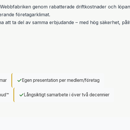
 Webbfabriken genom rabatterade driftkostnader och löpand
derande företagarklimat.
a att ta del av samma erbjudande – med hög säkerhet, pålit
✓
mmar
Egen presentation per medlem/företag
✓
loud™
Långsiktigt samarbete i över två decennier