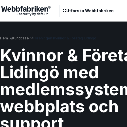
Utforska Webbfabriken
Hem
Kundcase
Föreningen Kvinnor & Företag Lidingö
Kvinnor & Föret
Lidingö med
medlemssyste
webbplats och
support