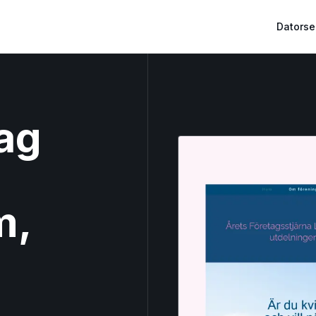
Datorse
ag
m,