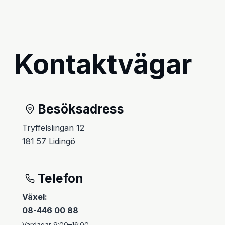
Kontaktvägar
Besöksadress
Tryffelslingan 12
181 57 Lidingö
Telefon
Växel:
08-446 00 88
Vardagar 9:00–16:00