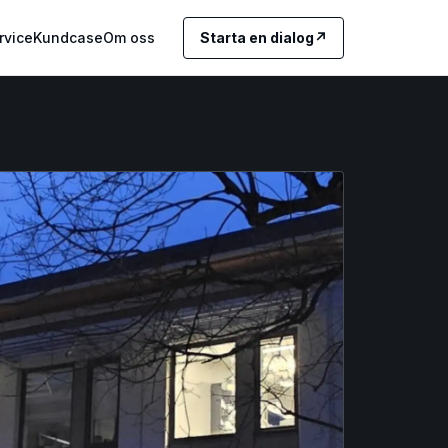
rvice
Kundcase
Om oss
Starta en dialog
↗