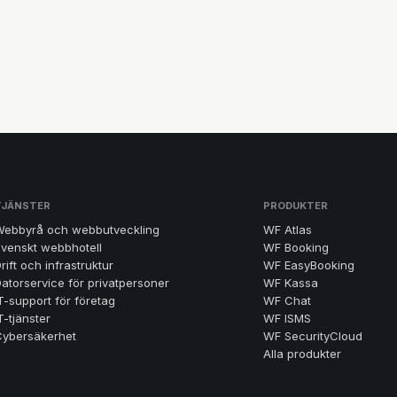
TJÄNSTER
PRODUKTER
Webbyrå och webbutveckling
WF Atlas
venskt webbhotell
WF Booking
rift och infrastruktur
WF EasyBooking
atorservice för privatpersoner
WF Kassa
T-support för företag
WF Chat
T-tjänster
WF ISMS
Cybersäkerhet
WF SecurityCloud
Alla produkter