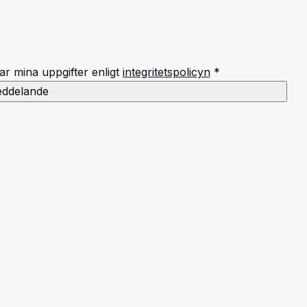
r mina uppgifter enligt
integritetspolicyn
*
eddelande