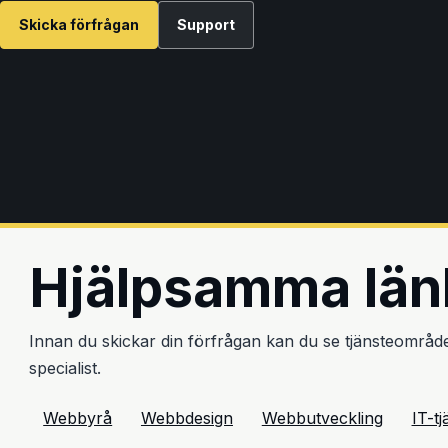
Skicka förfrågan
Support
Hjälpsamma län
Innan du skickar din förfrågan kan du se tjänsteområdena
specialist.
Webbyrå
Webbdesign
Webbutveckling
IT-tj