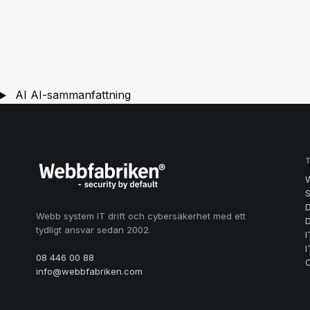
AI
AI-sammanfattning
S
D
Webb system IT drift och cybersäkerhet med ett
D
tydligt ansvar sedan 2002.
I
I
08 446 00 88
info@webbfabriken.com