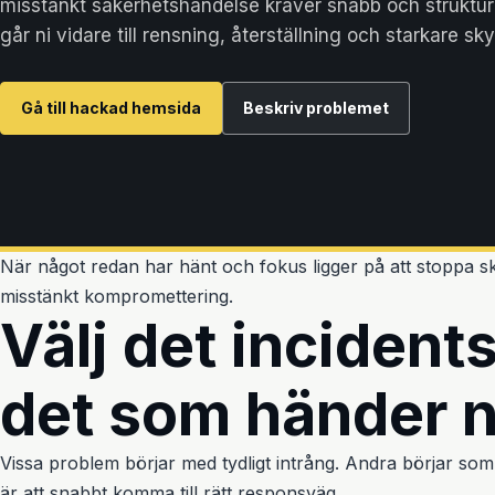
misstänkt säkerhetshändelse kräver snabb och struktur
går ni vidare till rensning, återställning och starkare sky
Gå till hackad hemsida
Beskriv problemet
När något redan har hänt och fokus ligger på att stoppa skad
misstänkt kompromettering.
Välj det inciden
det som händer 
Vissa problem börjar med tydligt intrång. Andra börjar som 
är att snabbt komma till rätt responsväg.