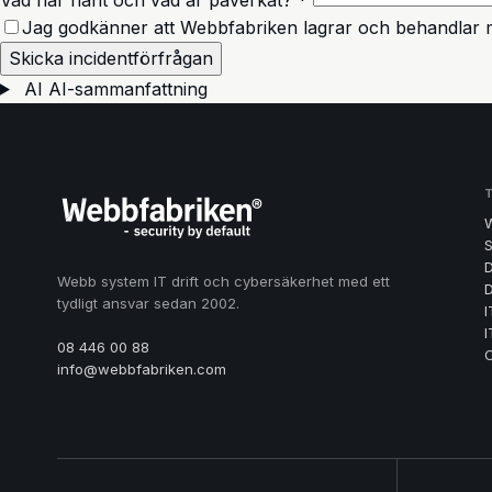
Jag godkänner att Webbfabriken lagrar och behandlar m
Skicka incidentförfrågan
AI
AI-sammanfattning
S
D
Webb system IT drift och cybersäkerhet med ett
D
tydligt ansvar sedan 2002.
I
I
08 446 00 88
info@webbfabriken.com