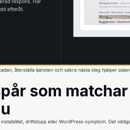
erad respons. Här
dd efteråt.
an, återställa tjänsten och säkra nästa steg hjälper sidan er
tspår som matchar
nu
instabilitet, driftstopp eller WordPress-symptom. Det viktig