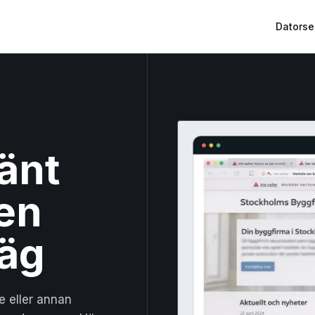
Datorse
änt
 en
väg
 eller annan