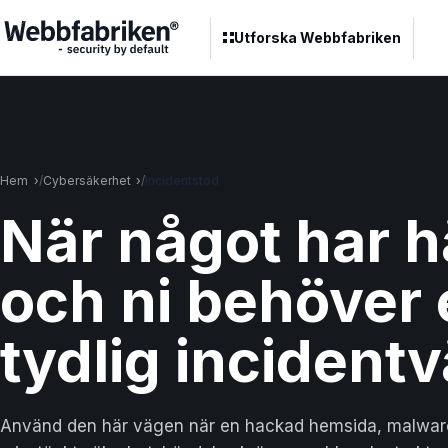
Utforska Webbfabriken
Hem
Cybersäkerhet
Incidentstöd
När något har h
och ni behöver
tydlig incident
Använd den här vägen när en hackad hemsida, malware