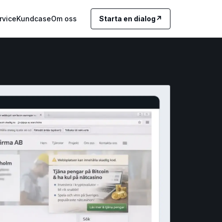
rvice
Kundcase
Om oss
Starta en dialog
↗