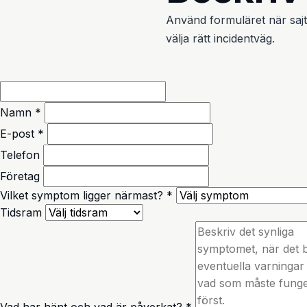
Använd formuläret när sajte
välja rätt incidentväg.
Namn *
E-post *
Telefon
Företag
Vilket symptom ligger närmast? *
Tidsram
Vad har hänt och vad är påverkat? *