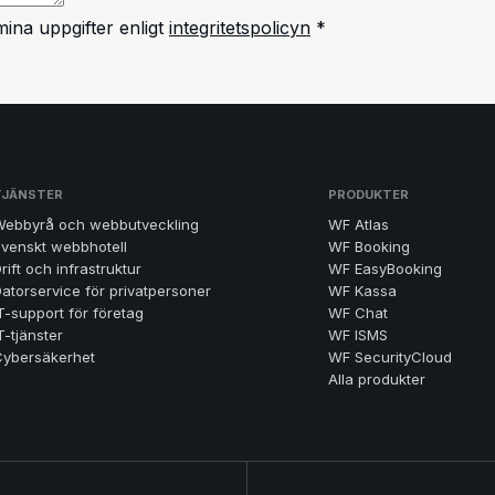
ina uppgifter enligt
integritetspolicyn
*
TJÄNSTER
PRODUKTER
Webbyrå och webbutveckling
WF Atlas
venskt webbhotell
WF Booking
rift och infrastruktur
WF EasyBooking
atorservice för privatpersoner
WF Kassa
T-support för företag
WF Chat
T-tjänster
WF ISMS
Cybersäkerhet
WF SecurityCloud
Alla produkter