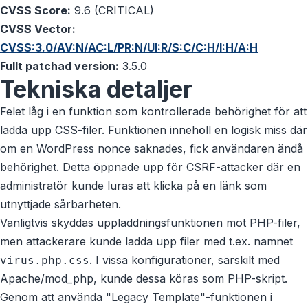
CVSS Score:
9.6 (CRITICAL)
CVSS Vector:
CVSS:3.0/AV:N/AC:L/PR:N/UI:R/S:C/C:H/I:H/A:H
Fullt patchad version:
3.5.0
Tekniska detaljer
Felet låg i en funktion som kontrollerade behörighet för att
ladda upp CSS-filer. Funktionen innehöll en logisk miss där
om en WordPress nonce saknades, fick användaren ändå
behörighet. Detta öppnade upp för CSRF-attacker där en
administratör kunde luras att klicka på en länk som
utnyttjade sårbarheten.
Vanligtvis skyddas uppladdningsfunktionen mot PHP-filer,
men attackerare kunde ladda upp filer med t.ex. namnet
. I vissa konfigurationer, särskilt med
virus.php.css
Apache/mod_php, kunde dessa köras som PHP-skript.
Genom att använda "Legacy Template"-funktionen i