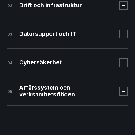
Drift och infrastruktur
02
Svenskt managed
webbhotell
Datorsupport och IT
03
Cybersäkerhet
04
Affärssystem och
05
verksamhetsflöden