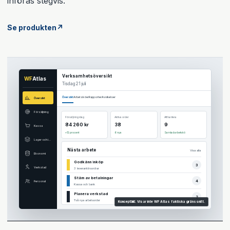
införas stegvis.
Se produkten
↗
Verksamhetsöversikt
WF
Atlas
Tisdag 21 juli
Översikt
Arbetsköer
Rapporter
Avvikelser
Översikt
Försäljning
Försäljning idag
Aktiva order
Att hantera
84 260 kr
38
9
Kassa
+12 procent
6 nya
Samlad arbetskö
Lager och inköp
Nästa arbete
Visa alla
Ekonomi
Godkänn inköp
3
Verkstad
3 leverantörsordrar
Stäm av betalningar
4
Personal
Kassa och bank
Planera verkstad
2
Två nya arbetsorder
Konceptbild. Visar inte WF Atlas faktiska gränssnitt.