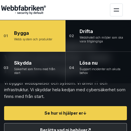
Drifta
Bygga
01
02
Webbhotell och miljöer som ska
Webb system och produkter
Tekniken bakom
vara tillgängliga
verksamheter som
Skydda
Lösa nu
måste fungera
03
04
Säkerhet som finns med från
Support incidenter och akuta
start
behov
Vi bygger webbplatser och system. Vi driver IT och
infrastruktur. Vi skyddar hela kedjan med cybersäkerhet som
finns med från start.
Se hur vi hjälper er
↓
Berätta vad ni behöver
↗