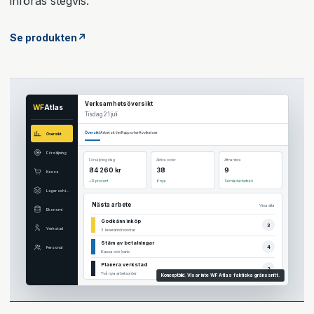
införas stegvis.
Se produkten
↗
Verksamhetsöversikt
WF
Atlas
Tisdag 21 juli
Översikt
Arbetsköer
Rapporter
Avvikelser
Översikt
Försäljning
Försäljning idag
Aktiva order
Att hantera
84 260 kr
38
9
Kassa
+12 procent
6 nya
Samlad arbetskö
Lager och inköp
Nästa arbete
Visa alla
Ekonomi
Godkänn inköp
3
Verkstad
3 leverantörsordrar
Stäm av betalningar
4
Personal
Kassa och bank
Planera verkstad
2
Två nya arbetsorder
Konceptbild. Visar inte WF Atlas faktiska gränssnitt.