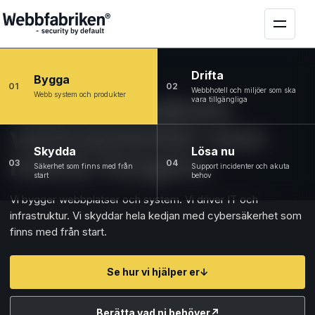
Drifta
Bygga
01
02
Webbhotell och miljöer som ska
Webb system och produkter
Tekniken bakom
vara tillgängliga
verksamheter som
Skydda
Lösa nu
måste fungera
03
04
Säkerhet som finns med från
Support incidenter och akuta
start
behov
Vi bygger webbplatser och system. Vi driver IT och
infrastruktur. Vi skyddar hela kedjan med cybersäkerhet som
finns med från start.
Se hur vi hjälper er
↓
Berätta vad ni behöver
↗