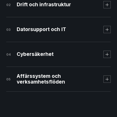
Drift och infrastruktur
02
Svenskt managed
webbhotell
Datorsupport och IT
03
Cybersäkerhet
04
Affärssystem och
05
verksamhetsflöden