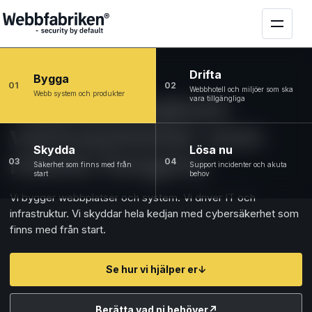
Drifta
Bygga
01
02
Webbhotell och miljöer som ska
Webb system och produkter
Tekniken bakom
vara tillgängliga
verksamheter som
Skydda
Lösa nu
måste fungera
03
04
Säkerhet som finns med från
Support incidenter och akuta
start
behov
Vi bygger webbplatser och system. Vi driver IT och
infrastruktur. Vi skyddar hela kedjan med cybersäkerhet som
finns med från start.
Se hur vi hjälper er
↓
Berätta vad ni behöver
↗