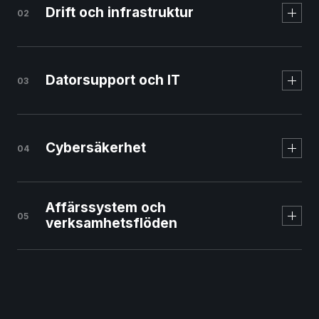
Drift och infrastruktur
02
Svenskt managed
webbhotell
Datorsupport och IT
03
Cybersäkerhet
04
Affärssystem och
05
verksamhetsflöden