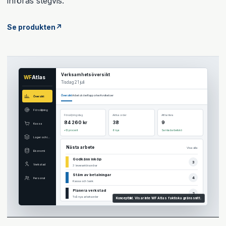
införas stegvis.
Se produkten
↗
Verksamhetsöversikt
WF
Atlas
Tisdag 21 juli
Översikt
Arbetsköer
Rapporter
Avvikelser
Översikt
Försäljning
Försäljning idag
Aktiva order
Att hantera
84 260 kr
38
9
Kassa
+12 procent
6 nya
Samlad arbetskö
Lager och inköp
Nästa arbete
Visa alla
Ekonomi
Godkänn inköp
3
Verkstad
3 leverantörsordrar
Stäm av betalningar
4
Personal
Kassa och bank
Planera verkstad
2
Två nya arbetsorder
Konceptbild. Visar inte WF Atlas faktiska gränssnitt.