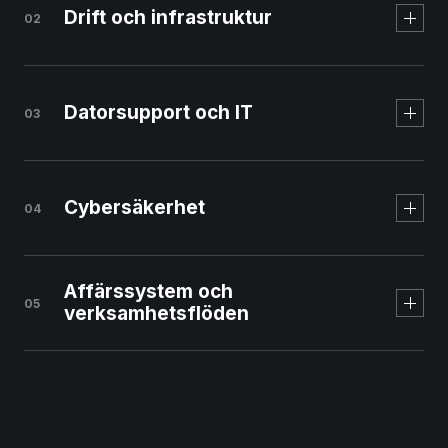
Drift och infrastruktur
02
Svenskt managed
webbhotell
Datorsupport och IT
03
Cybersäkerhet
04
Affärssystem och
05
verksamhetsflöden