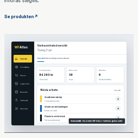
införas stegvis.
Se produkten
↗
Verksamhetsöversikt
WF
Atlas
Tisdag 21 juli
Översikt
Arbetsköer
Rapporter
Avvikelser
Översikt
Försäljning
Försäljning idag
Aktiva order
Att hantera
84 260 kr
38
9
Kassa
+12 procent
6 nya
Samlad arbetskö
Lager och inköp
Nästa arbete
Visa alla
Ekonomi
Godkänn inköp
3
Verkstad
3 leverantörsordrar
Stäm av betalningar
4
Personal
Kassa och bank
Planera verkstad
2
Två nya arbetsorder
Konceptbild. Visar inte WF Atlas faktiska gränssnitt.