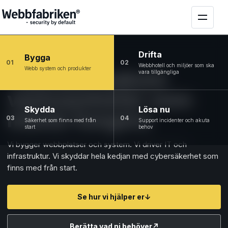
Drifta
Bygga
01
02
Webbhotell och miljöer som ska
Webb system och produkter
Tekniken bakom
vara tillgängliga
verksamheter som
Skydda
Lösa nu
måste fungera
03
04
Säkerhet som finns med från
Support incidenter och akuta
start
behov
Vi bygger webbplatser och system. Vi driver IT och
infrastruktur. Vi skyddar hela kedjan med cybersäkerhet som
finns med från start.
Se hur vi hjälper er
↓
Berätta vad ni behöver
↗