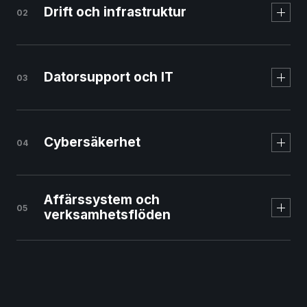
Drift och infrastruktur
02
Svenskt managed
webbhotell
Datorsupport och IT
03
Cybersäkerhet
04
Affärssystem och
05
verksamhetsflöden