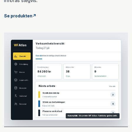
införas stegvis.
Se produkten
↗
Verksamhetsöversikt
WF
Atlas
Tisdag 21 juli
Översikt
Arbetsköer
Rapporter
Avvikelser
Översikt
Försäljning
Försäljning idag
Aktiva order
Att hantera
84 260 kr
38
9
Kassa
+12 procent
6 nya
Samlad arbetskö
Lager och inköp
Nästa arbete
Visa alla
Ekonomi
Godkänn inköp
3
Verkstad
3 leverantörsordrar
Stäm av betalningar
4
Personal
Kassa och bank
Planera verkstad
2
Två nya arbetsorder
Konceptbild. Visar inte WF Atlas faktiska gränssnitt.