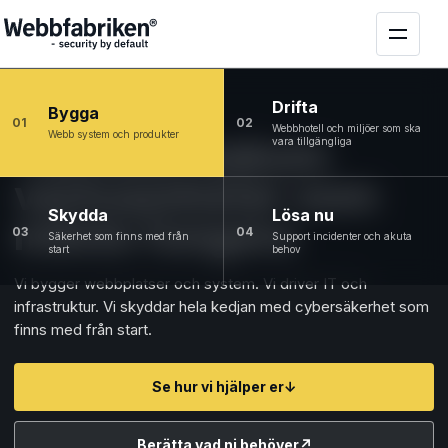
Drifta
Bygga
01
02
Webbhotell och miljöer som ska
Webb system och produkter
Tekniken bakom
vara tillgängliga
verksamheter som
Skydda
Lösa nu
måste fungera
03
04
Säkerhet som finns med från
Support incidenter och akuta
start
behov
Vi bygger webbplatser och system. Vi driver IT och
infrastruktur. Vi skyddar hela kedjan med cybersäkerhet som
finns med från start.
Se hur vi hjälper er
↓
Berätta vad ni behöver
↗